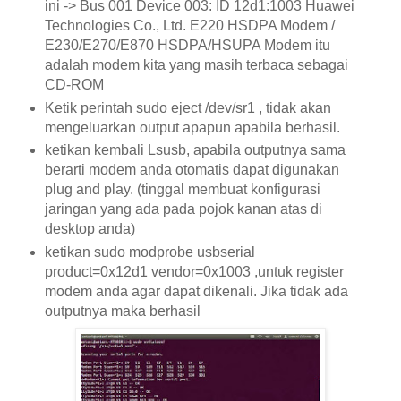
ini -> Bus 001 Device 003: ID 12d1:1003 Huawei
Technologies Co., Ltd. E220 HSDPA Modem /
E230/E270/E870 HSDPA/HSUPA Modem itu
adalah modem kita yang masih terbaca sebagai
CD-ROM
Ketik perintah sudo eject /dev/sr1 , tidak akan
mengeluarkan output apapun apabila berhasil.
ketikan kembali Lsusb, apabila outputnya sama
berarti modem anda otomatis dapat digunakan
plug and play. (tinggal membuat konfigurasi
jaringan yang ada pada pojok kanan atas di
desktop anda)
ketikan sudo modprobe usbserial
product=0x12d1 vendor=0x1003 ,untuk register
modem anda agar dapat dikenali. Jika tidak ada
outputnya maka berhasil