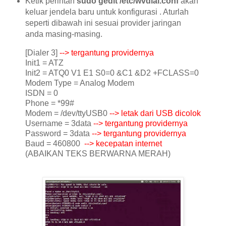
Ketik perintah
sudo gedit /etc/wvdial.conf
akan
keluar jendela baru untuk konfigurasi . Aturlah
seperti dibawah ini sesuai provider jaringan
anda masing-masing.
[Dialer 3]
--> tergantung providernya
Init1 = ATZ
Init2 = ATQ0 V1 E1 S0=0 &C1 &D2 +FCLASS=0
Modem Type = Analog Modem
ISDN = 0
Phone = *99#
Modem = /dev/ttyUSB0
--> letak dari USB dicolok
Username = 3data
--> tergantung providernya
Password = 3data
--> tergantung providernya
Baud = 460800
--> kecepatan internet
(ABAIKAN TEKS BERWARNA MERAH)